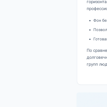
горизонта
професси
Фон бе
Позвол
Готова
По сравн
долговечн
групп люд