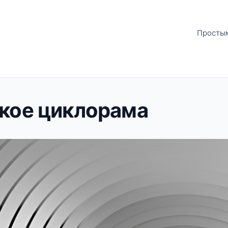
Простым
акое циклорама