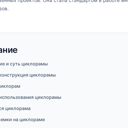
енных проектов. Она стала стандартом в работе м
фов.
ание
ие и суть циклорамы
 конструкция циклорамы
циклорам
использования циклорамы
ся циклорама
ъемки на циклораме