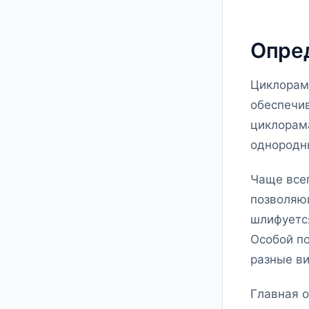
Опре
Циклорама
обеспечив
циклорама
однородн
Чаще всег
позволяю
шлифуется
Особой по
разные в
Главная 