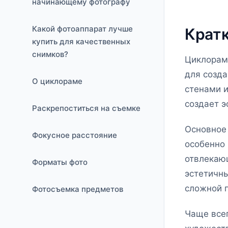
начинающему фотографу
Какой фотоаппарат лучше
Кратк
купить для качественных
снимков?
Циклорам
для созд
О циклораме
стенами и
создает э
Раскрепоститься на съемке
Основное
Фокусное расстояние
особенно 
отвлекаю
Форматы фото
эстетичны
сложной 
Фотосъемка предметов
Чаще всег